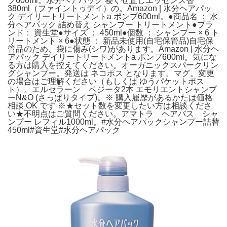
プ600ml。水分ヘアパック 寝ぐせ直しエッセンス替
380ml（ファイントゥデイ）の。Amazon | 水分ヘアパッ
ク デイリートリートメントa ポンプ600ml。●商品名 ： 水
分ヘアパック 詰め替え シャンプー トリートメント●ブラ
ンド： 資生堂●サイズ ： 450ml●個数 ： シャンプー × 6 ト
リートメント × 6●状態 ： 新品未使用(自宅保管品)自宅保
管品のため、袋に傷み(シワ)があります。Amazon | 水分ヘ
アパック デイリートリートメントa ポンプ600ml。気にな
る方は購入を控えてください。オーガニックスパークリン
グシャンプー。発送は ネコポス となります。マグ。変更
の場合はご理解ください（もしくは ゆうパケットポス
ト）。エルセラーン ベジータ2本 エモリエントシャンプ
ーN&O (さっぱりタイプ)。※ 購入履歴があるかたは価格
相談 OK です ※★セット数を変更したい方は相談くださ
い★不明点はご質問ください。アマトラ ヘアバス シャ
ンプー レフィル1000ml。#水分ヘアパックシャンプー詰替
450ml#資生堂#水分ヘアパック