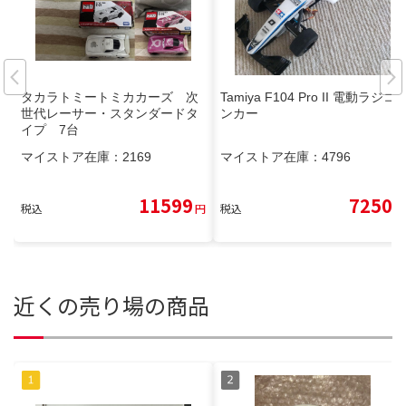
タカラトミートミカカーズ 次
Tamiya F104 Pro II 電動ラジコ
世代レーサー・スタンダードタ
ンカー
イプ 7台
マイストア在庫：
2169
マイストア在庫：
4796
11599
7250
税込
円
税込
円
近くの売り場の商品