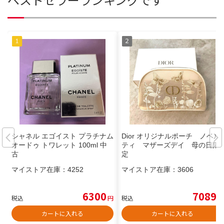
シャネル エゴイスト プラチナム
Dior オリジナルポーチ ノベル
オードゥ トワレット 100ml 中
ティ マザーズデイ 母の日限
古
定
マイストア在庫：
4252
マイストア在庫：
3606
6300
7089
税込
円
税込
円
カートに入れる
カートに入れる