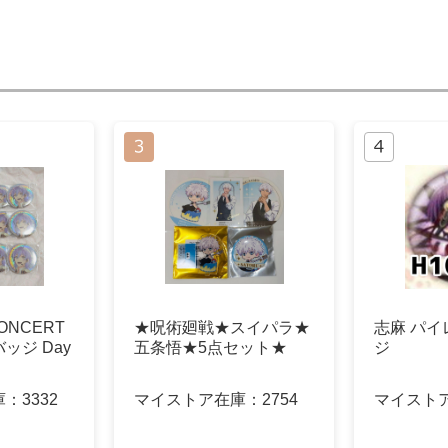
ONCERT
★呪術廻戦★スイパラ★
志麻 パイ
ッジ Day
五条悟★5点セット★
ジ
庫：
3332
マイストア在庫：
2754
マイスト