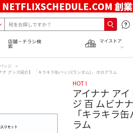
NETFLIXSCHEDULE.COM 創
マイストア
店舗・チラシ検
索
バッジ
ナナ グッズ紹介】 「キラキラ缶バッジ(ランダム)」 ホログラム
HOT !
アイナナ アイ
ジ 百 ムビナ
「キラキラ缶バ
ラム