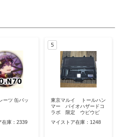
レーツ 缶バッ
東京マルイ トールハン
マー バイオハザードコ
ラボ 限定 ウピウピ
隊 サイン入り
ア在庫：
2339
マイストア在庫：
1248