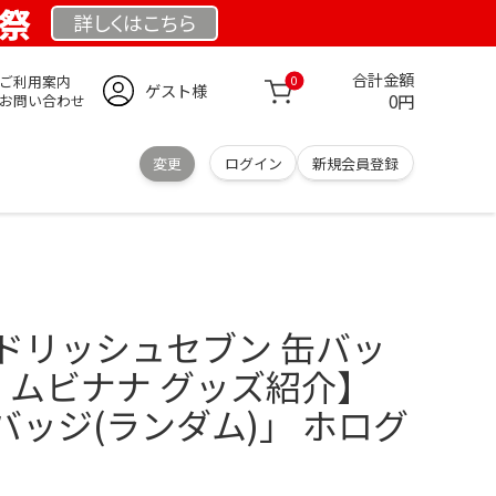
業祭
詳しくは
こちら
合計金額
ご利用案内
0
ゲスト様
0円
お問い合わせ
変更
ログイン
新規会員登録
ドリッシュセブン 缶バッ
ナ ムビナナ グッズ紹介】
ッジ(ランダム)」 ホログ