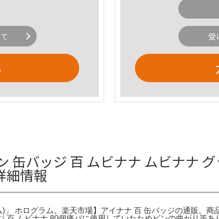
いて
受
る
 缶バッジ 百 ムビナナ ムビナナ 
詳細情報
ム)」 ホログラム。楽天市場】アイナナ 百 缶バッジの通販。
ッジ 百 ムビナナ 80個痛バに使用していたためピンの曲がり等