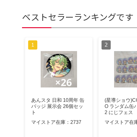
ベストセラーランキングです
あんスタ 日和 10周年 缶
(星導ショウ)C
バッジ 展示会 26個セッ
O ランダム缶バ
ト
2 にじフェス
マイストア在庫：
2737
マイストア在