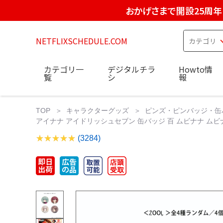
おかげさまで開設25周年
NETFLIXSCHEDULE.COM
カテゴリ一
デジタルチラ
Howto情
覧
シ
報
TOP
キャラクターグッズ
ピンズ・ピンバッジ・缶
アイナナ アイドリッシュセブン 缶バッジ 百 ムビナナ ムビ
(3284)