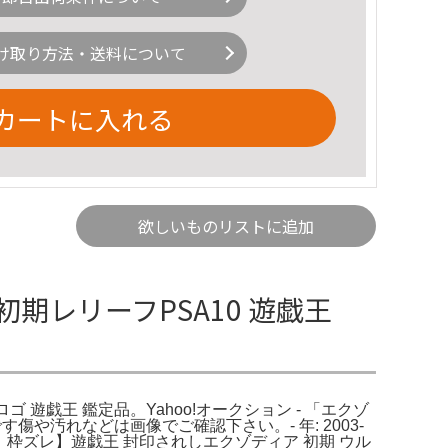
け取り方法・送料について
カートに入れる
欲しいものリストに追加
ア初期レリーフPSA10 遊戯王
ゴ 遊戯王 鑑定品。Yahoo!オークション - 「エクゾ
や汚れなどは画像でご確認下さい。- 年: 2003-
。。枠ズレ】遊戯王 封印されしエクゾディア 初期 ウル