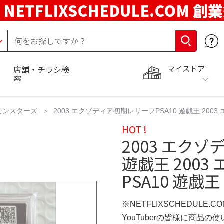
NETFLIXSCHEDULE.COM 創
マイストア
店舗・チラシ検
索
モンスターズ
2003 エクゾディア初期レリーフPSA10 遊戯王 200
HOT !
2003 エクゾ
遊戯王 200
PSA10 遊戯
※NETFLIXSCHEDULE.
YouTuberの皆様に商品