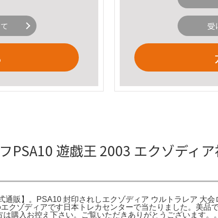
いて
受
る
PSA10 遊戯王 2003 エクゾディ
公式通販】。PSA10 封印されしエクゾディア ウルトラレア 大会ロ
のエクゾディアです日本トレカセンターで当たりました。美品です傷
神経質な方は購入お控え下さい。ご覧いただきありがとうございます