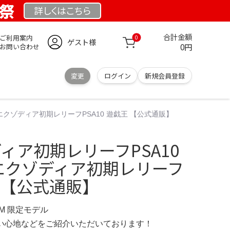
業祭
詳しくは
こちら
合計金額
ご利用案内
0
ゲスト様
0円
お問い合わせ
変更
ログイン
新規会員登録
3 エクゾディア初期レリーフPSA10 遊戯王 【公式通販】
ディア初期レリーフPSA10
3 エクゾディア初期レリーフ
王 【公式通販】
COM 限定モデル
の使い心地などをご紹介いただいております！