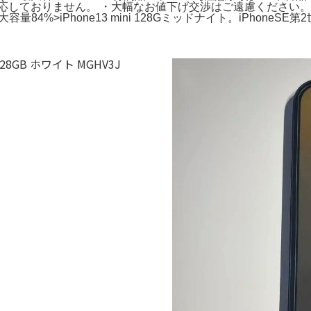
りません。 ・大幅なお値下げ交渉はご遠慮ください。。Apple iPh
84%>iPhone13 mini 128Gミッドナイト。iPhoneSE