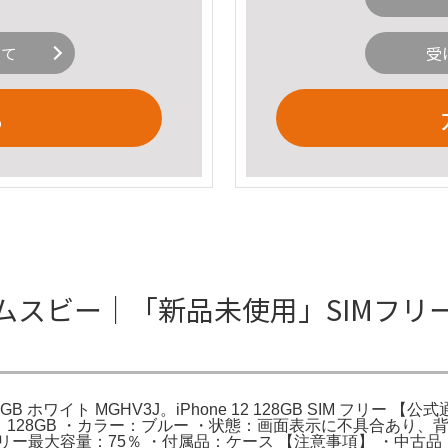
いて
受
る
8GB ムスビー｜「新品未使用」SIMフリー i
 ホワイト MGHV3J。iPhone 12 128GB SIM フリー 【公式通販
2】・容量：128GB ・カラー：ブルー ・状態：画面表示に不具合
リー最大容量：75％ ・付属品：ケース 【注意事項】 ・中古