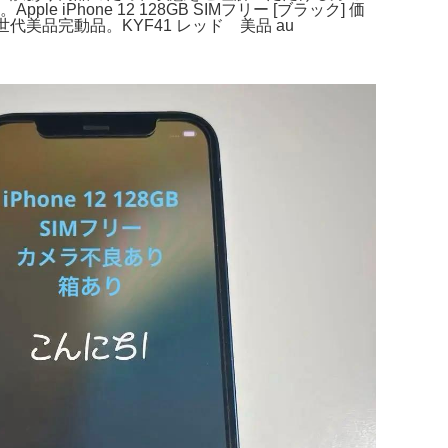
one 12 128GB SIMフリー [ブラック] 価
第2世代美品完動品。KYF41 レッド 美品 au