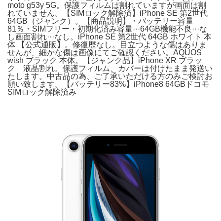
moto g53y 5G。保護フィルムは割れていますが画面は割
れていません。【SIMロック解除済】iPhone SE 第2世代
64GB（ジャンク）。【商品説明】・バッテリー容量
81％・SIMフリー・初期化済み容量···64GB機能不良···な
し画面割れ···なし。iPhone SE 第2世代 64GB ホワイト 本
体 【公式通販】。修復歴なし。目立つような傷はありま
せんが、細かな傷は画像にてご確認ください。AQUOS
wish ブラック 本体。【ジャンク品】iPhone XR ブラッ
ク 液晶割れ。保護フィルム、カバーは付けたまま発送い
たします。中古品の為、ご了承いただける方のみご検討お
願い致します。【バッテリー83%】iPhone8 64GBドコモ
SIMロック解除済み