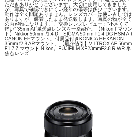
ただきありがとうございます。大切に使用してきました
が、写真で確認できにくい経年の傷等は多少ございます。
動作は全く問題ありません。レンズカバーは使い古しでは
ありますが、装着したまま発送致します。写真の物が全て
の内容物になります。。交換レンズレビュー：“小さくて
軽い” 35mmAF単焦点レンズを一挙紹介。【Nikon Fマウン
ト】Nikkor 50mm f/1.4 D。SIGMA 50mm F1.4 DG HSM Art
CANON EFマウント。付属品付きKONICA HEXANON
35mm f2.8 ARマウント。【最終値引】VILTROX AF 56mm
F1.7 Z マウント Nikon。FUJIFILM XF23mmF2.8 R WR 単
焦点レンズ