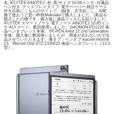
名: iFLYTEK AINOTE2- 色: 黒-サイズ 10.56インチ- 付属品:
ペン付き- ディスプレイタイプ: 電子ペーパー-純正ケース
付き以前にこちらのサイトで、(録音、文字起こし、AI変
換で使おうと思い昨秋Makuakeで購入しました。)美品を
購入したの物です。購入後に液晶フィルムを貼りました。
iFLYTEK スマートノート 電子ノート AINOTE2 10.65イン
チ AIスマート。数回使用しました。GAOMON PD1220 液
晶ペンタブレット本体。XP-PEN Artist 12 2nd Generation
本体。購入後に数回使いましたが、用途が合わないので出
品させていただきます。液タブ・ペンタブ wacom movink
13。Wacom One DTC133W1D 液晶ペンタブレット［13.3
型］。