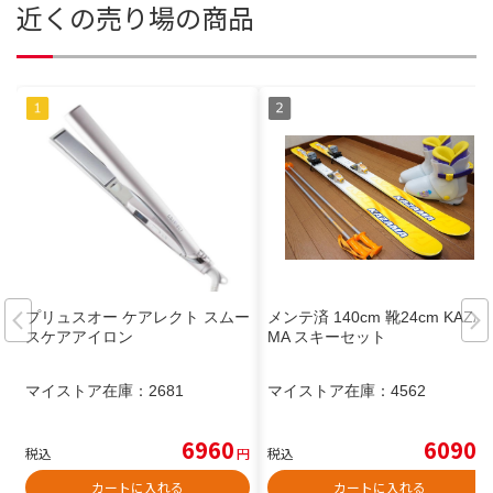
近くの売り場の商品
プリュスオー ケアレクト スムー
メンテ済 140cm 靴24cm KAZA
スケアアイロン
MA スキーセット
マイストア在庫：
2681
マイストア在庫：
4562
6960
6090
税込
円
税込
円
カートに入れる
カートに入れる