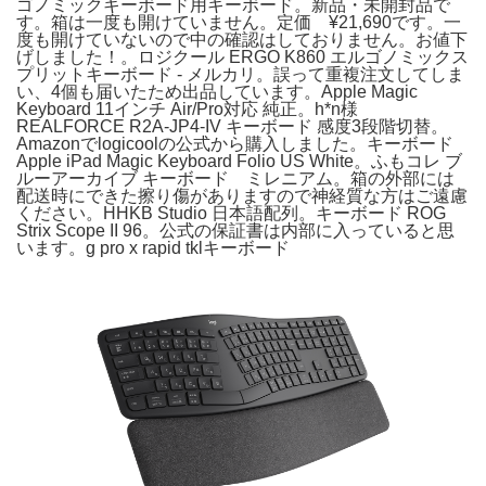
ゴノミックキーボード用キーボード。新品・未開封品で
す。箱は一度も開けていません。定価 ¥21,690です。一
度も開けていないので中の確認はしておりません。お値下
げしました！。ロジクール ERGO K860 エルゴノミックス
プリットキーボード - メルカリ。誤って重複注文してしま
い、4個も届いたため出品しています。Apple Magic
Keyboard 11インチ Air/Pro対応 純正。h*n様
REALFORCE R2A-JP4-IV キーボード 感度3段階切替。
Amazonでlogicoolの公式から購入しました。キーボード
Apple iPad Magic Keyboard Folio US White。ふもコレ ブ
ルーアーカイブ キーボード ミレニアム。箱の外部には
配送時にできた擦り傷がありますので神経質な方はご遠慮
ください。HHKB Studio 日本語配列。キーボード ROG
Strix Scope II 96。公式の保証書は内部に入っていると思
います。g pro x rapid tklキーボード