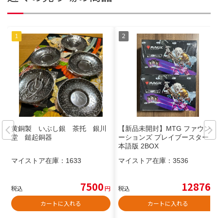
黄銅製 いぶし銀 茶托 銀川
【新品未開封】MTG ファウンデ
堂 鎚起銅器
ーションズ プレイブースター 日
本語版 2BOX
マイストア在庫：
1633
マイストア在庫：
3536
7500
12876
税込
円
税込
円
カートに入れる
カートに入れる