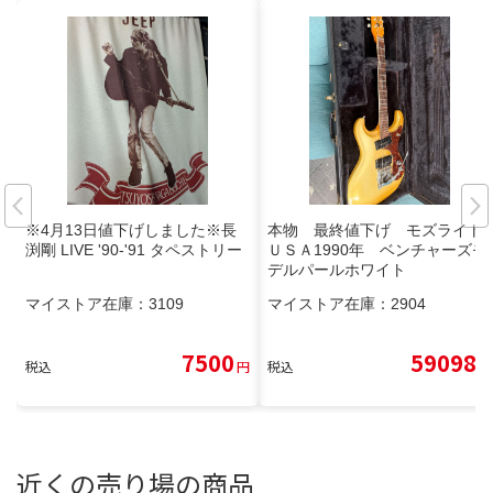
※4月13日値下げしました※長
本物 最終値下げ モズライト
渕剛 LIVE '90-'91 タペストリー
ＵＳＡ1990年 ベンチャーズモ
デルパールホワイト
マイストア在庫：
3109
マイストア在庫：
2904
7500
59098
税込
円
税込
円
近くの売り場の商品