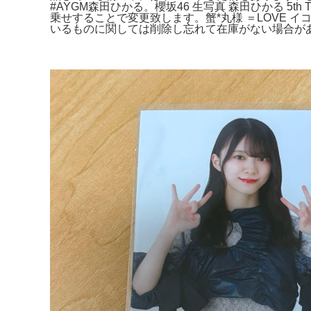
#AYGM森田ひかる。櫻坂46 生写真 森田ひかる 5t
乗せすることで変更致します。蟹*丸様 ＝LOVE イコラ
いるものに関しては削除し忘れて在庫がない場合があ