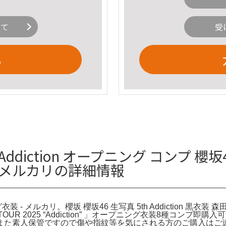
いて
受
る
Addiction オープニング コンプ 櫻坂
 - メルカリの詳細情報
ング衣装 - メルカリ。櫻坂 櫻坂46 生写真 5th Addiction 黒衣装
5th TOUR 2025 “Addiction” 」オープニング衣装8種
素人保管ですので傷や指紋等を気にされる方のご購入はご遠慮下