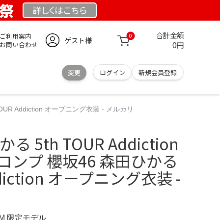
業祭
詳しくは
こちら
合計金額
ご利用案内
0
ゲスト様
0円
お問い合わせ
変更
ログイン
新規会員登録
OUR Addiction オープニング衣装 - メルカリ
 5th TOUR Addiction
コンプ 櫻坂46 森田ひかる
ddiction オープニング衣装 -
COM 限定モデル