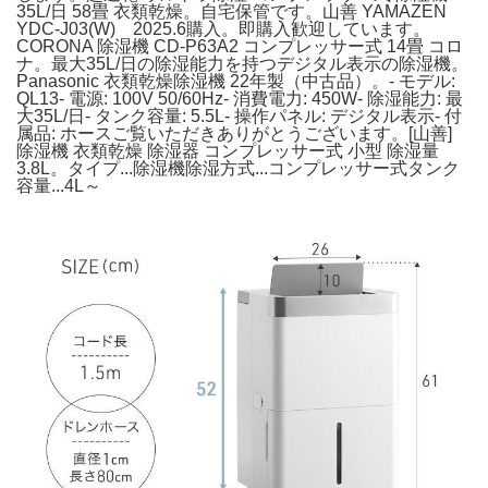
35L/日 58畳 衣類乾燥。自宅保管です。山善 YAMAZEN
YDC-J03(W) 2025.6購入。即購入歓迎しています。
CORONA 除湿機 CD-P63A2 コンプレッサー式 14畳 コロ
ナ。最大35L/日の除湿能力を持つデジタル表示の除湿機。
Panasonic 衣類乾燥除湿機 22年製（中古品）。- モデル:
QL13- 電源: 100V 50/60Hz- 消費電力: 450W- 除湿能力: 最
大35L/日- タンク容量: 5.5L- 操作パネル: デジタル表示- 付
属品: ホースご覧いただきありがとうございます。[山善]
除湿機 衣類乾燥 除湿器 コンプレッサー式 小型 除湿量
3.8L。タイプ...除湿機除湿方式...コンプレッサー式タンク
容量...4L～